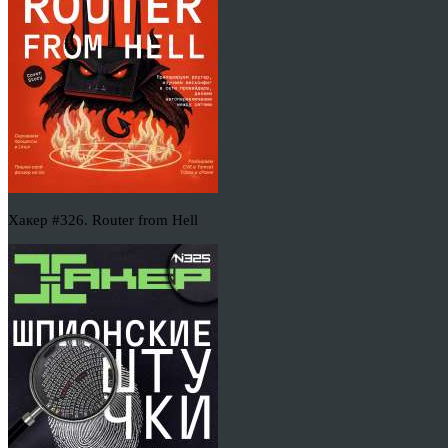
Хакер #326. Router from Hell