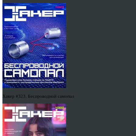
Хакер #323. Беспроводной самопал