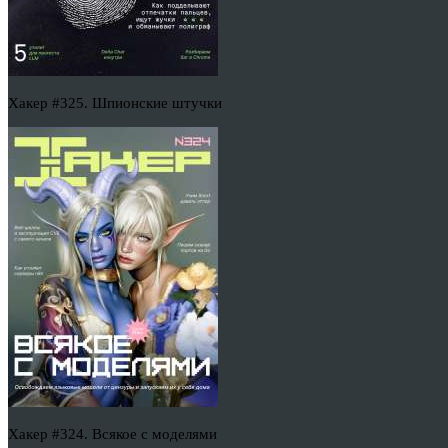
Хакер #325. Шпионские штучки
Хакер #324. Всякое с моделями