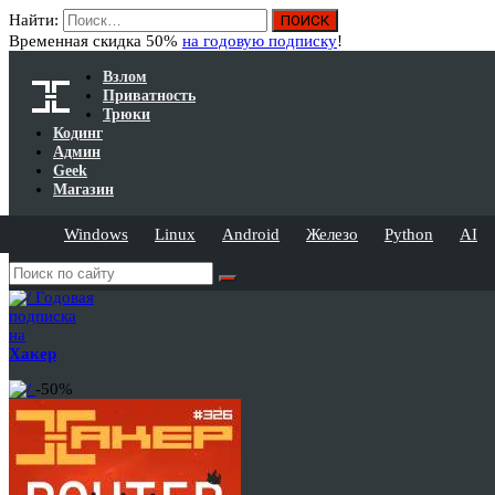
Найти:
Временная скидка 50%
на годовую подписку
!
Взлом
Приватность
Трюки
Кодинг
Админ
Geek
Магазин
Windows
Linux
Android
Железо
Python
AI
Годовая
подписка
на
Хакер
-50%