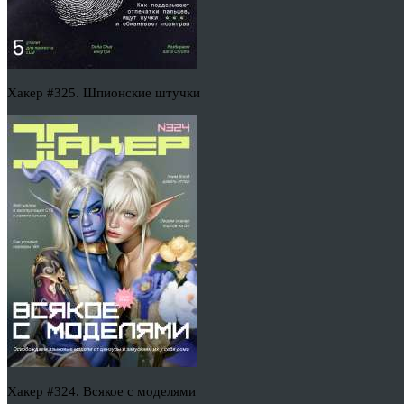
Хакер #325. Шпионские штучки
Хакер #324. Всякое с моделями