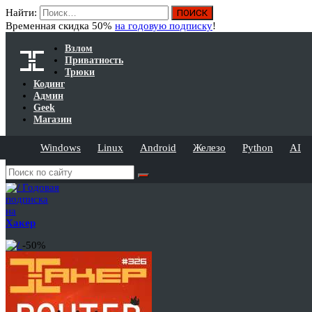
Найти:
Временная скидка 50%
на годовую подписку
!
Взлом
Приватность
Трюки
Кодинг
Админ
Geek
Магазин
Windows
Linux
Android
Железо
Python
AI
Годовая
подписка
на
Хакер
-50%