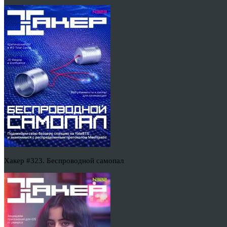
Хакер #323. Беспроводной самопал