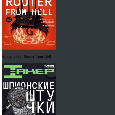
Хакер #326. Router from Hell