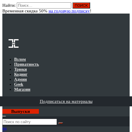
Найти:
Вход
Временная скидка 50%
на годовую подписку
!
Взлом
Приватность
Трюки
Кодинг
Админ
Geek
Магазин
Подписаться на материалы
Выпуски
Годовая
подписка
на