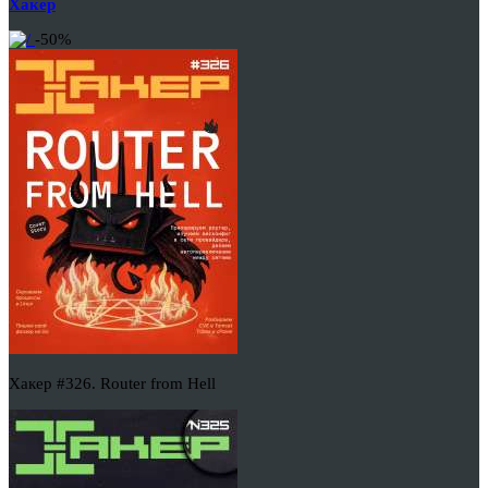
Хакер
-50%
Хакер #326. Router from Hell