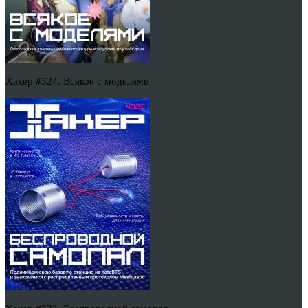
Хакер #324. Всякое с моделями