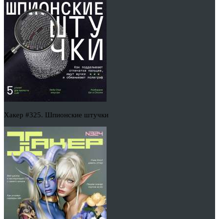
Хакер #325. Шпионские штучки