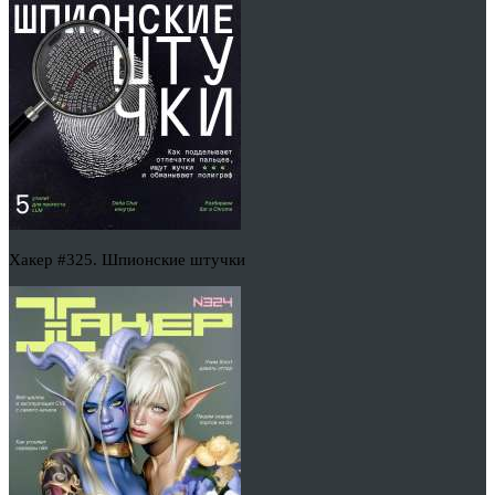
Хакер #325. Шпионские штучки