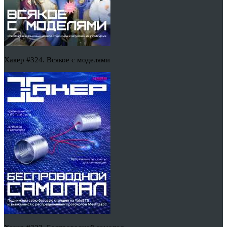
Хакер #324. Всякое с моделями