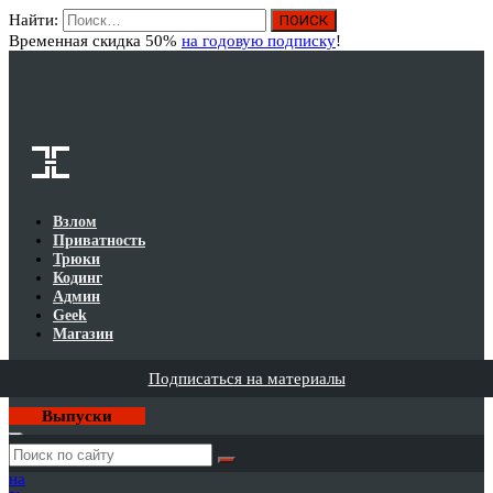
Найти:
Вход
Временная скидка 50%
на годовую подписку
!
Взлом
Приватность
Трюки
Кодинг
Админ
Geek
Магазин
Подписаться на материалы
Выпуски
Годовая
подписка
на