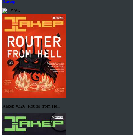
Хакер
-50%
Хакер #326. Router from Hell