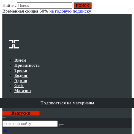
Найти:
Вход
Временная скидка 50%
на годовую подписку
!
Взлом
Приватность
Трюки
Кодинг
Админ
Geek
Магазин
Подписаться на материалы
Выпуски
Годовая
подписка
на