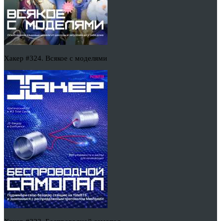
Хакер #324. Всякое с моделями