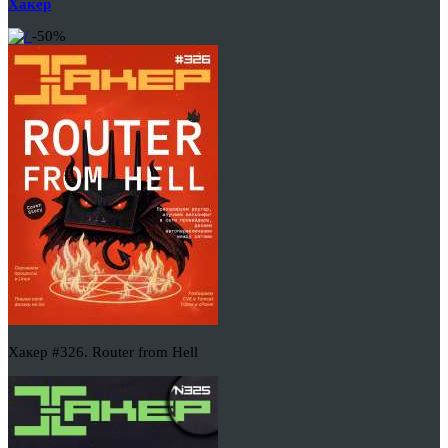
Хакер
-50%
Хакер #326. Router from Hell