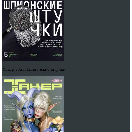
Хакер #325. Шпионские штучки