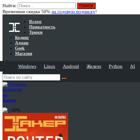
Найти:
Временная скидка 50%
на годовую подписку
!
Взлом
Приватность
Трюки
Кодинг
Админ
Geek
Магазин
Windows
Linux
Android
Железо
Python
AI
Годовая
подписка
на
Хакер
-50%