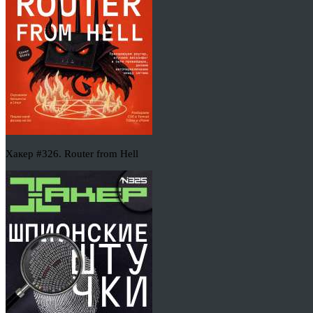
Хакер #326. Router from Hell