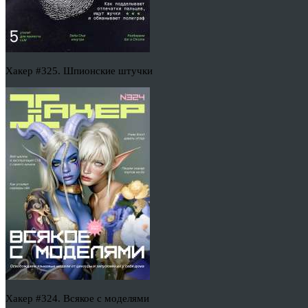
Хакер #325. Шпионские штучки
Хакер #324. Всякое с моделями