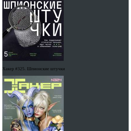
Хакер #325. Шпионские штучки