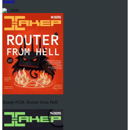
Хакер
-50%
Хакер #326. Router from Hell