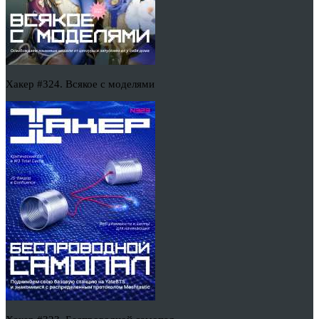
Хакер #324. Всякое с моделями