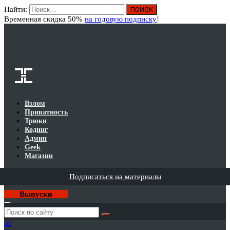
Найти:
Вход
Временная скидка 50%
на годовую подписку
!
Взлом
Приватность
Трюки
Кодинг
Админ
Geek
Магазин
Подписаться на материалы
Выпуски
Годовая
подписка
на