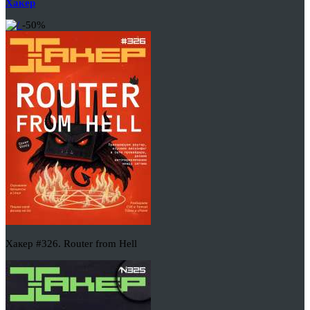
Хакер
-50%
Хакер #326. Router from Hell