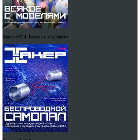
Хакер #324. Всякое с моделями