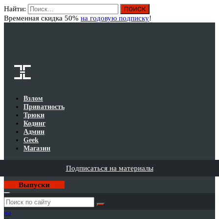
Найти:
Вход
Временная скидка 50%
на годовую подписку
!
Взлом
Приватность
Трюки
Кодинг
Админ
Geek
Магазин
Подписаться на материалы
Выпуски
Годовая
подписка
на