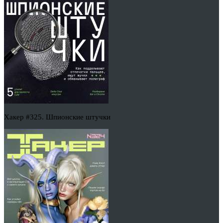
Хакер #325. Шпионские штучки