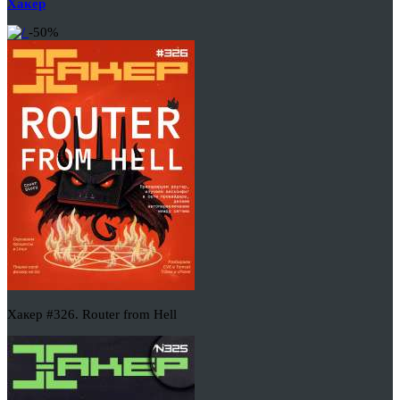
Хакер
-50%
Хакер #326. Router from Hell