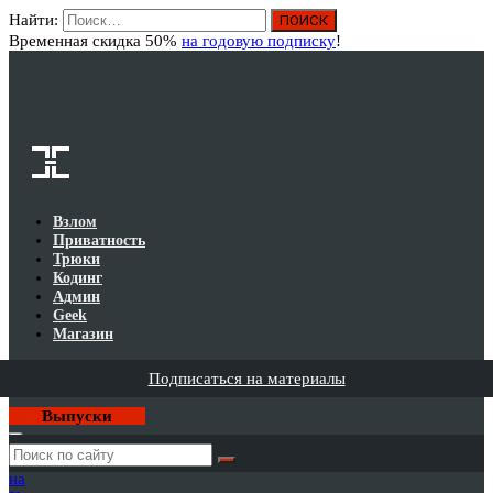
Найти:
Вход
Временная скидка 50%
на годовую подписку
!
Взлом
Приватность
Трюки
Кодинг
Админ
Geek
Магазин
Подписаться на материалы
Выпуски
Годовая
подписка
на