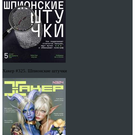
Хакер #325. Шпионские штучки