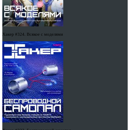
Хакер #324. Всякое с моделями