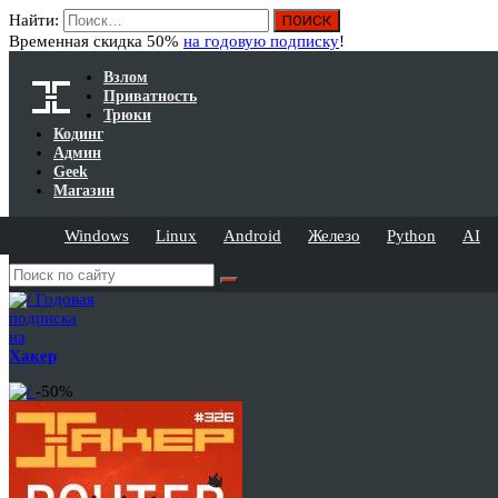
Найти:
Временная скидка 50%
на годовую подписку
!
Взлом
Приватность
Трюки
Кодинг
Админ
Geek
Магазин
Windows
Linux
Android
Железо
Python
AI
Годовая
подписка
на
Хакер
-50%