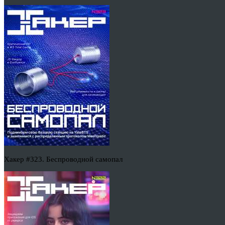
Хакер #323. Беспроводной самопал