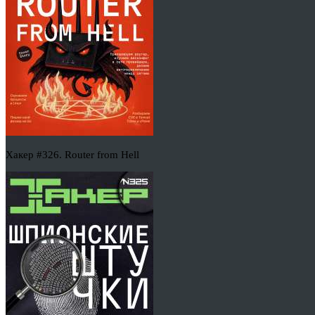
Хакер #326. Router from Hell