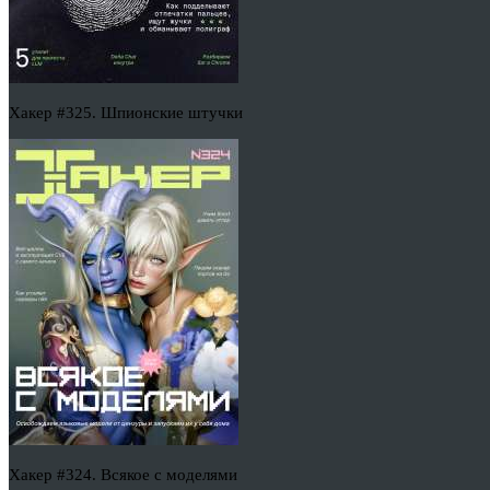
Хакер #325. Шпионские штучки
Хакер #324. Всякое с моделями