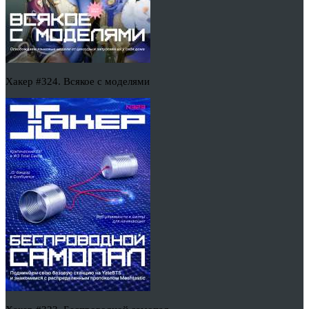
Хакер #324. Всякое с моделями