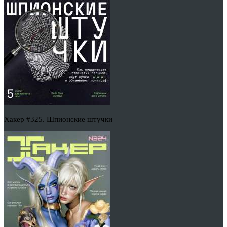
Хакер #325. Шпионские штучки