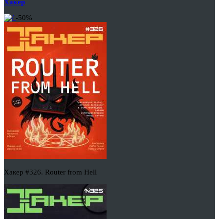
Хакер
-50%
Хакер #326. Router from Hell