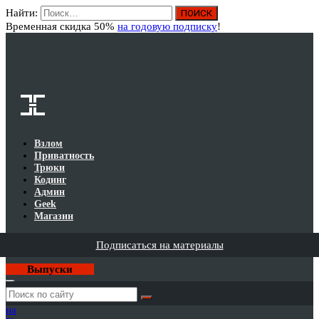
Найти:
Вход
Временная скидка 50%
на годовую подписку
!
Взлом
Приватность
Трюки
Кодинг
Админ
Geek
Магазин
Подписаться на материалы
Выпуски
Годовая
подписка
на