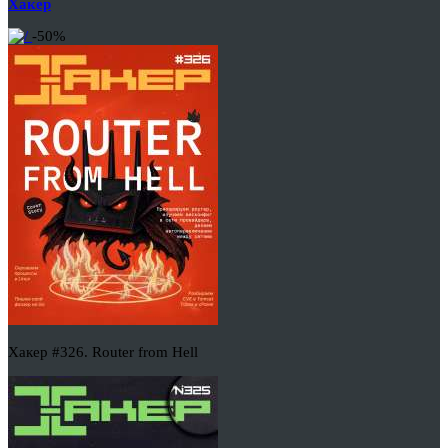
Хакер
-50%
Хакер #326. Router from Hell