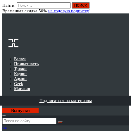
Найти:
Вход
Временная скидка 50%
на годовую подписку
!
Взлом
Приватность
Трюки
Кодинг
Админ
Geek
Магазин
Подписаться на материалы
Выпуски
Годовая
подписка
на