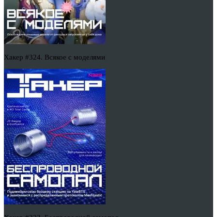
Хакер #324. Всякое с моделями