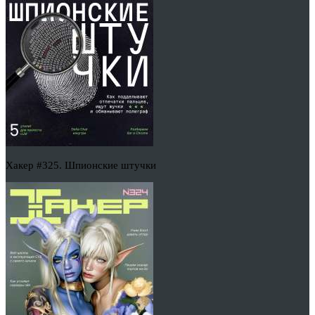
Хакер #325. Шпионские штучки