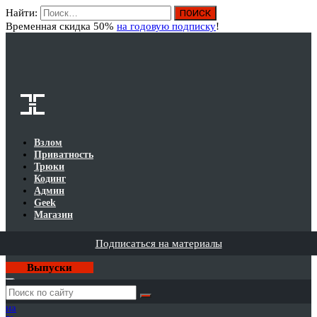
Найти:
Вход
Временная скидка 50%
на годовую подписку
!
Взлом
Приватность
Трюки
Кодинг
Админ
Geek
Магазин
Подписаться на материалы
Выпуски
Годовая
подписка
на