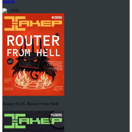
Хакер
-50%
Хакер #326. Router from Hell