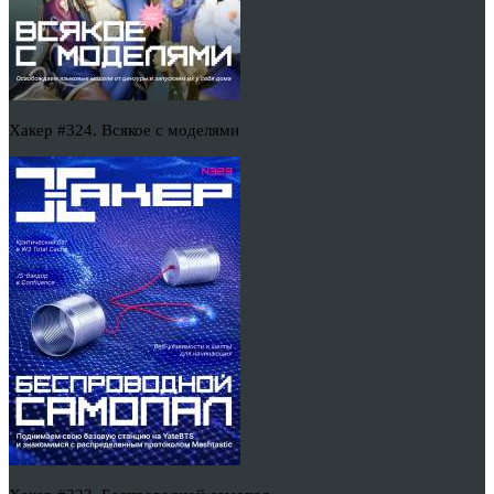
Хакер #324. Всякое с моделями