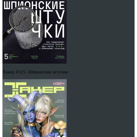
Хакер #325. Шпионские штучки