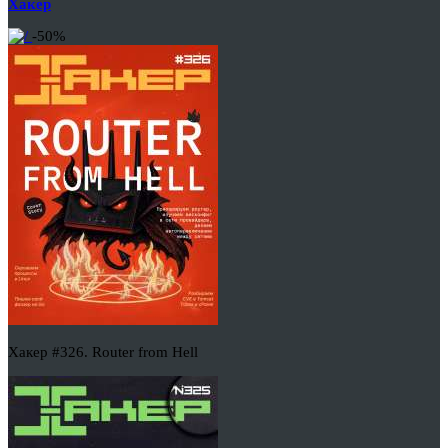
Хакер
-50%
Хакер #326. Router from Hell