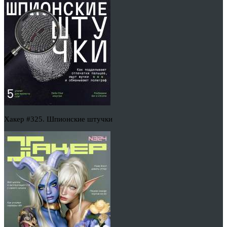
Хакер #325. Шпионские штучки