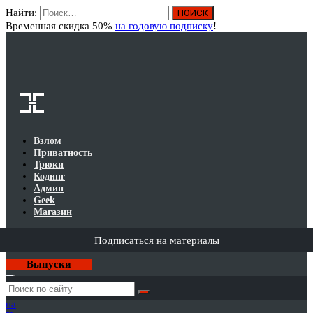
Найти:
Вход
Временная скидка 50%
на годовую подписку
!
Взлом
Приватность
Трюки
Кодинг
Админ
Geek
Магазин
Подписаться на материалы
Выпуски
Годовая
подписка
на