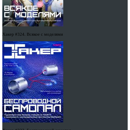
Хакер #324. Всякое с моделями