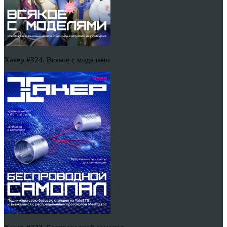
Хакер #324. Всякое с моделями