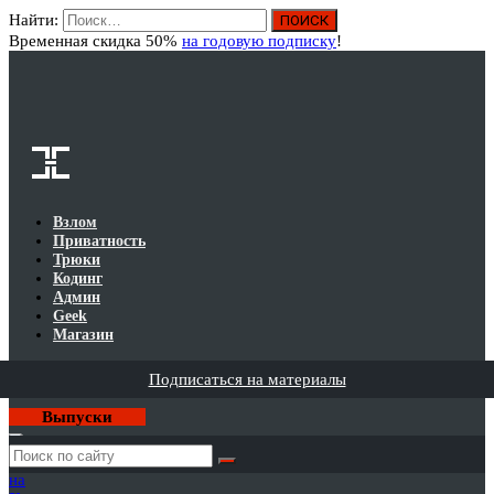
Найти:
Вход
Временная скидка 50%
на годовую подписку
!
Взлом
Приватность
Трюки
Кодинг
Админ
Geek
Магазин
Подписаться на материалы
Выпуски
Годовая
подписка
на