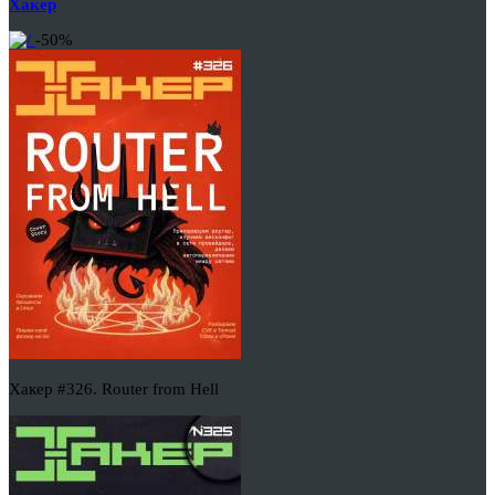
Хакер
-50%
Хакер #326. Router from Hell