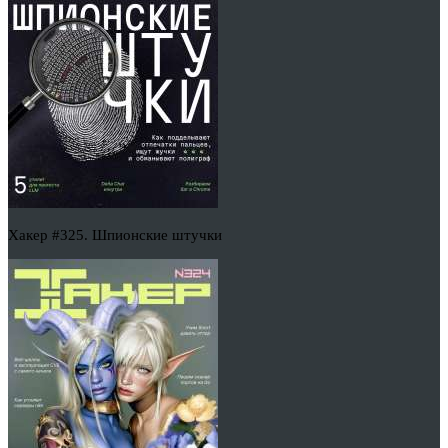
Хакер #325. Шпионские штучки