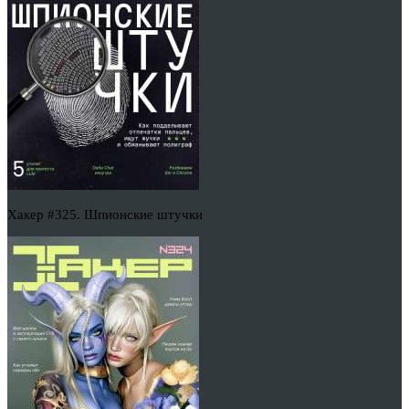
Хакер #325. Шпионские штучки