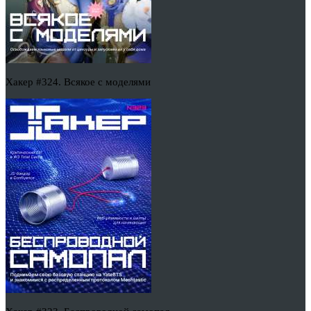
Хакер #324. Всякое с моделями