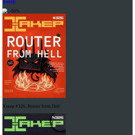
Хакер
-50%
Хакер #326. Router from Hell