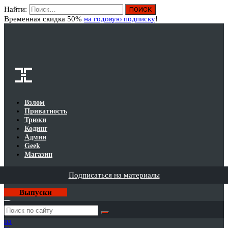
Найти:
Вход
Временная скидка 50%
на годовую подписку
!
Взлом
Приватность
Трюки
Кодинг
Админ
Geek
Магазин
Подписаться на материалы
Выпуски
Годовая
подписка
на