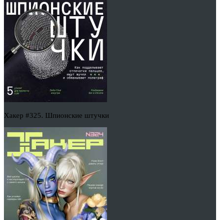
Хакер #325. Шпионские штучки