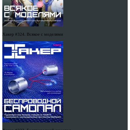
Хакер #324. Всякое с моделями