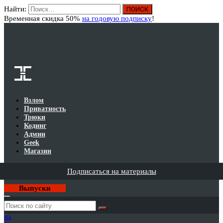
Найти:
Вход
Временная скидка 50%
на годовую подписку
!
Взлом
Приватность
Трюки
Кодинг
Админ
Geek
Магазин
Подписаться на материалы
Выпуски
Годовая
подписка
на