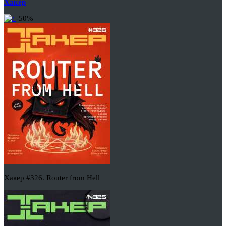
Хакер
-50%
Хакер #326. Router from Hell