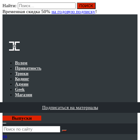
Найти:
Вход
Временная скидка 50%
на годовую подписку
!
Взлом
Приватность
Трюки
Кодинг
Админ
Geek
Магазин
Подписаться на материалы
Выпуски
Годовая
подписка
на