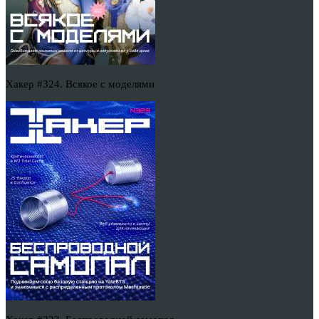
Хакер #324. Всякое с моделями