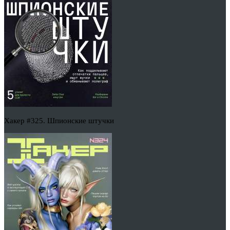
Хакер #325. Шпионские штучки