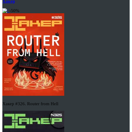
Хакер
-50%
Хакер #326. Router from Hell