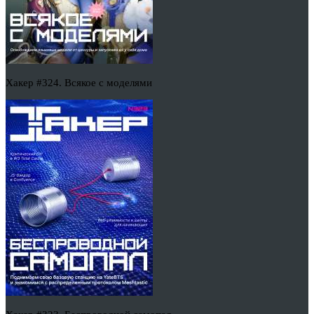
Хакер #324. Всякое с моделями