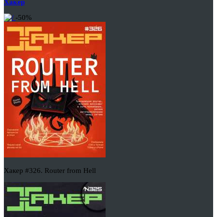
Хакер
-50%
Хакер #326. Router from Hell