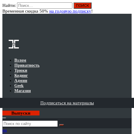
Найти:
Вход
Временная скидка 50%
на годовую подписку
!
Взлом
Приватность
Трюки
Кодинг
Админ
Geek
Магазин
Подписаться на материалы
Выпуски
Годовая
подписка
на