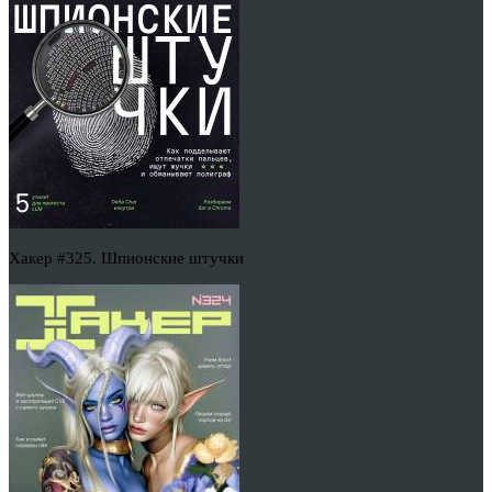
Хакер #325. Шпионские штучки