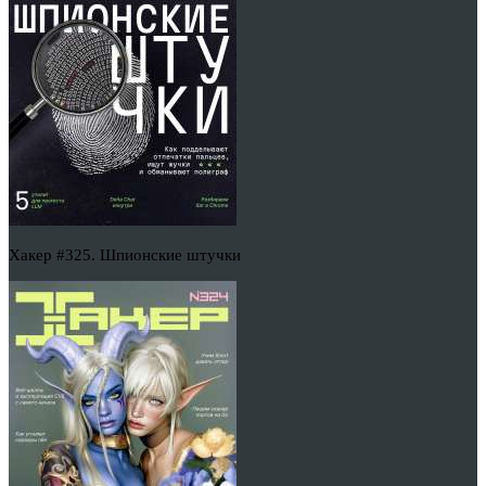
Хакер #325. Шпионские штучки