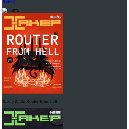
Хакер
-50%
Хакер #326. Router from Hell