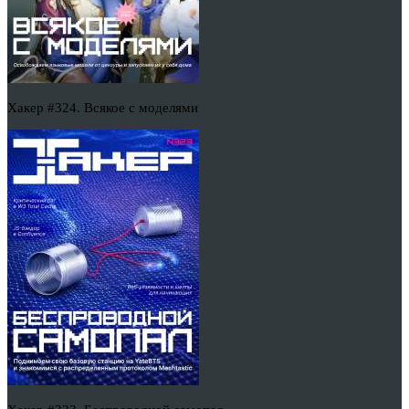
Хакер #324. Всякое с моделями