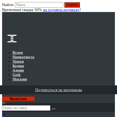
Найти:
Вход
Временная скидка 50%
на годовую подписку
!
Взлом
Приватность
Трюки
Кодинг
Админ
Geek
Магазин
Подписаться на материалы
Выпуски
Годовая
подписка
на