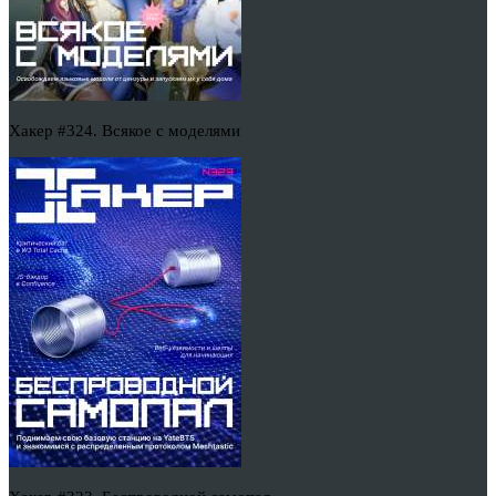
Хакер #324. Всякое с моделями