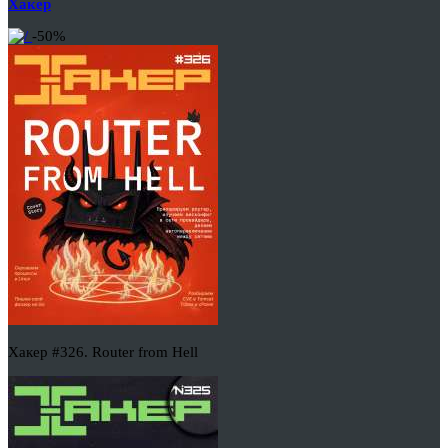
Хакер
-50%
Хакер #326. Router from Hell