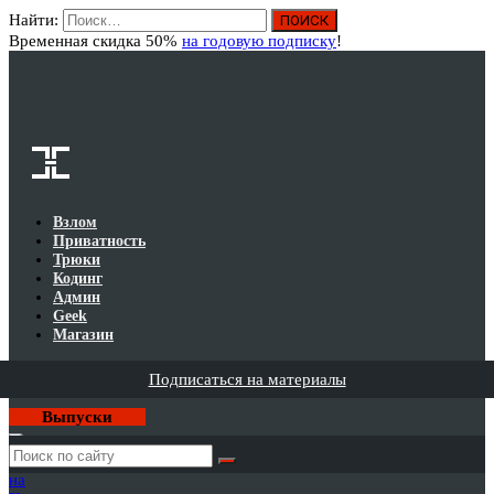
Найти:
Вход
Временная скидка 50%
на годовую подписку
!
Взлом
Приватность
Трюки
Кодинг
Админ
Geek
Магазин
Подписаться на материалы
Выпуски
Годовая
подписка
на