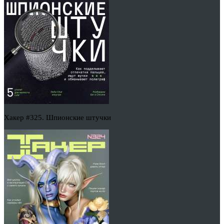
Хакер #325. Шпионские штучки