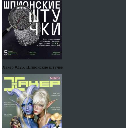
Хакер #325. Шпионские штучки