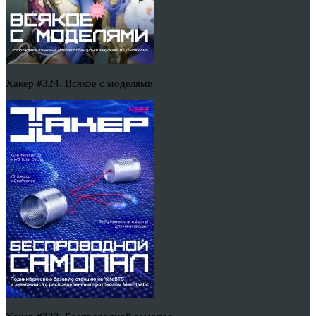
Хакер #324. Всякое с моделями