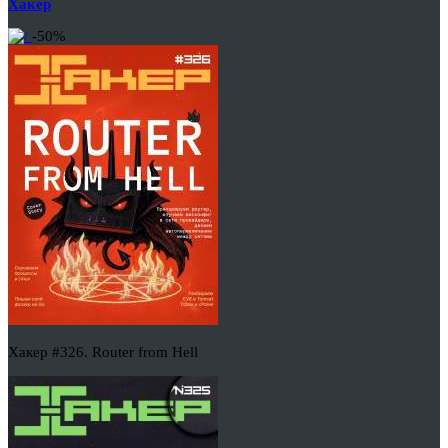
Хакер
-50%
Хакер #326. Router from Hell