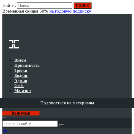
Найти:
Вход
Временная скидка 50%
на годовую подписку
!
Взлом
Приватность
Трюки
Кодинг
Админ
Geek
Магазин
Подписаться на материалы
Выпуски
Годовая
подписка
на