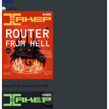
Хакер
-50%
Хакер #326. Router from Hell