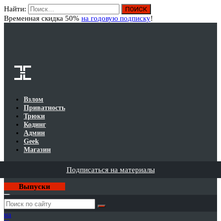
Найти:
Вход
Временная скидка 50%
на годовую подписку
!
Взлом
Приватность
Трюки
Кодинг
Админ
Geek
Магазин
Подписаться на материалы
Выпуски
Годовая
подписка
на