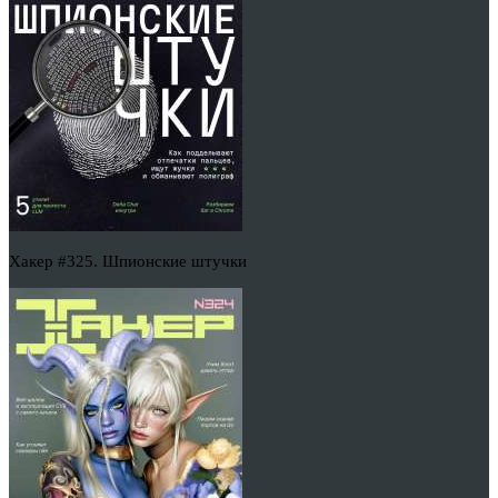
Хакер #325. Шпионские штучки