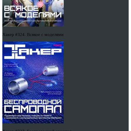
Хакер #324. Всякое с моделями