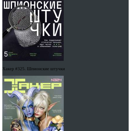
Хакер #325. Шпионские штучки