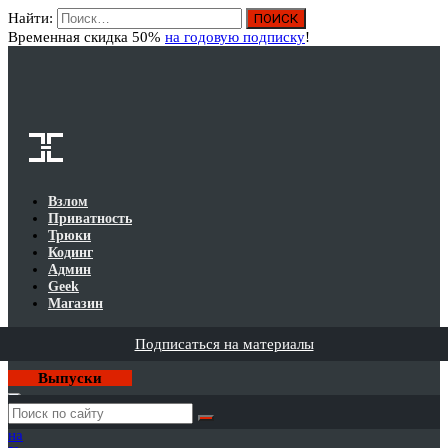
Найти:
Вход
Временная скидка 50%
на годовую подписку
!
Взлом
Приватность
Трюки
Кодинг
Админ
Geek
Магазин
Подписаться на материалы
Выпуски
Годовая
подписка
на