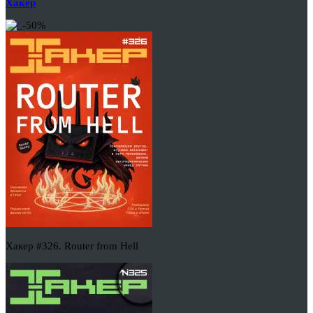
Хакер
-50%
Хакер #326. Router from Hell