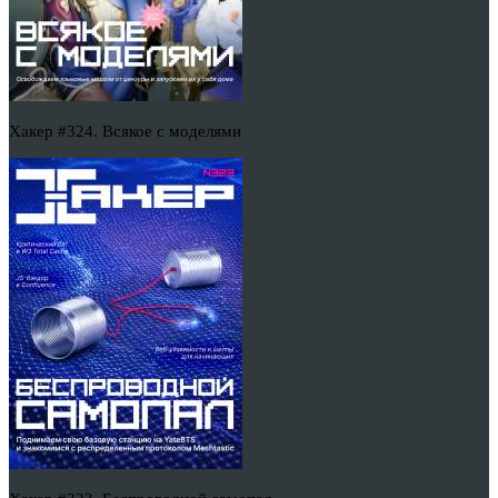
Хакер #324. Всякое с моделями