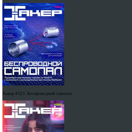
Хакер #323. Беспроводной самопал