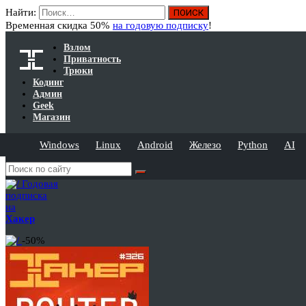
Найти:
Временная скидка 50%
на годовую подписку
!
Взлом
Приватность
Трюки
Кодинг
Админ
Geek
Магазин
Windows
Linux
Android
Железо
Python
AI
Годовая
подписка
на
Хакер
-50%