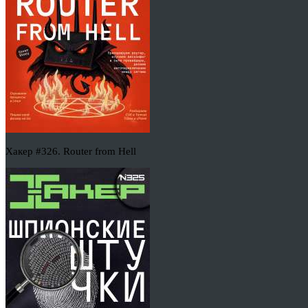
Хакер #326. Router from Hell