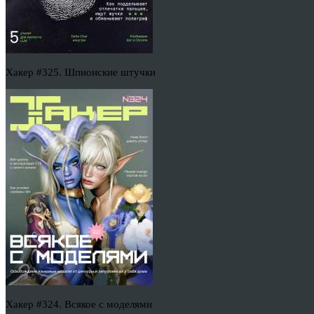
Хакер #325. Шпионские штучки
Хакер #324. Всякое с моделями