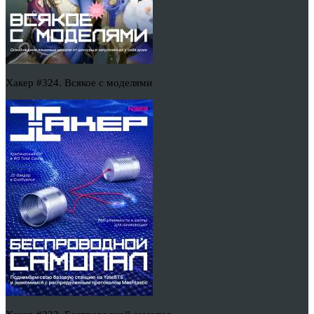
Хакер #324. Всякое с моделями