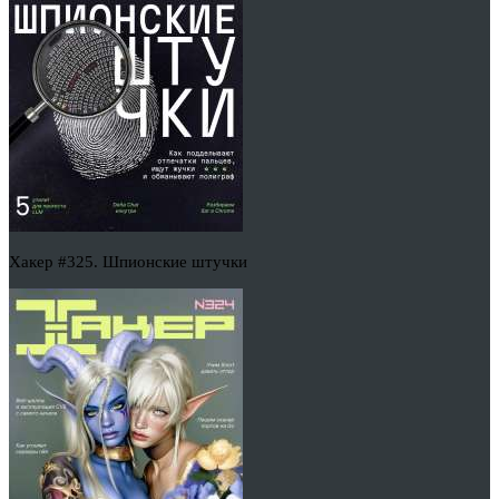
Хакер #325. Шпионские штучки