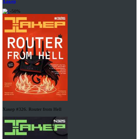
Хакер
-50%
Хакер #326. Router from Hell