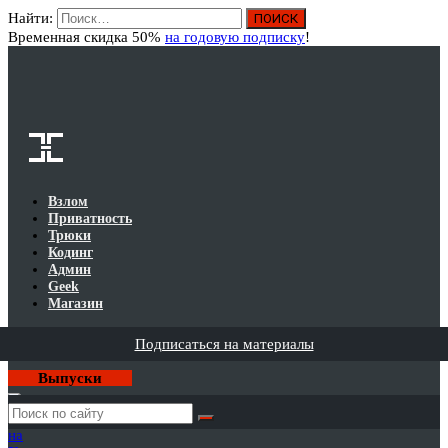
Найти:
Вход
Временная скидка 50%
на годовую подписку
!
Взлом
Приватность
Трюки
Кодинг
Админ
Geek
Магазин
Подписаться на материалы
Выпуски
Годовая
подписка
на