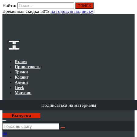
Найти:
Вход
Временная скидка 50%
на годовую подписку
!
Взлом
Приватность
Трюки
Кодинг
Админ
Geek
Магазин
Подписаться на материалы
Выпуски
Годовая
подписка
на