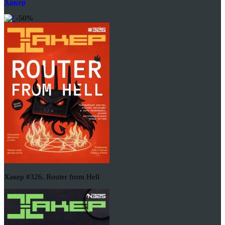
Хакер
-50%
Хакер #326. Router from Hell