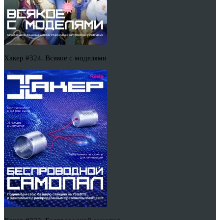
Хакер #324. Всякое с моделями