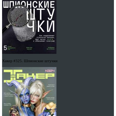
Хакер #325. Шпионские штучки