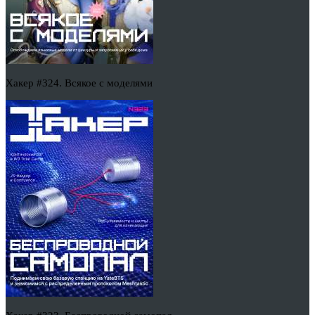
Хакер #324. Всякое с моделями