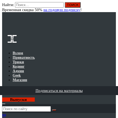
Найти:
Вход
Временная скидка 50%
на годовую подписку
!
Взлом
Приватность
Трюки
Кодинг
Админ
Geek
Магазин
Подписаться на материалы
Выпуски
Годовая
подписка
на