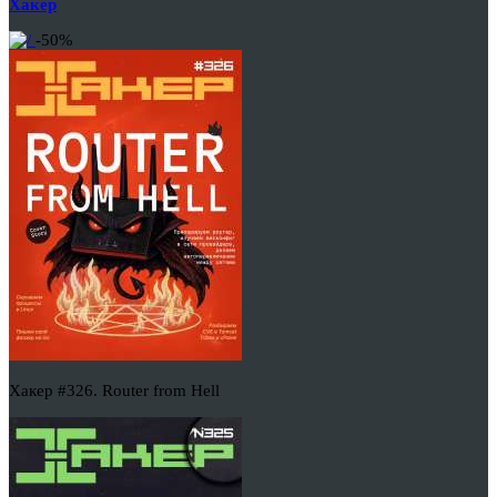
Хакер
-50%
Хакер #326. Router from Hell