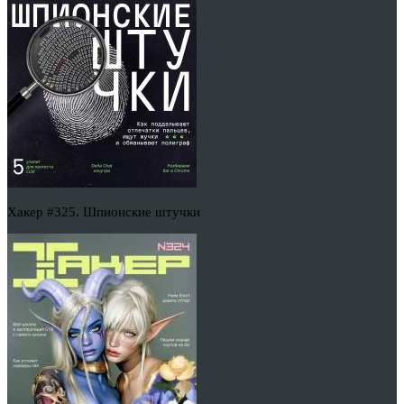
Хакер #325. Шпионские штучки