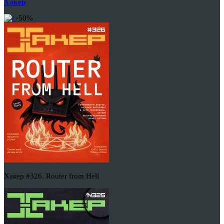
Хакер
-50%
Хакер #326. Router from Hell