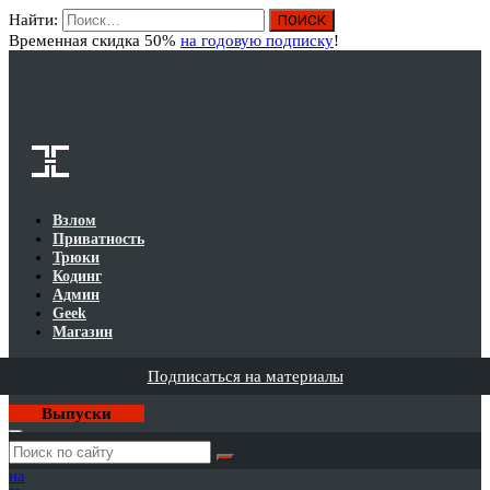
Найти:
Вход
Временная скидка 50%
на годовую подписку
!
Взлом
Приватность
Трюки
Кодинг
Админ
Geek
Магазин
Подписаться на материалы
Выпуски
Годовая
подписка
на