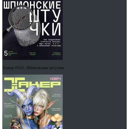
Хакер #325. Шпионские штучки