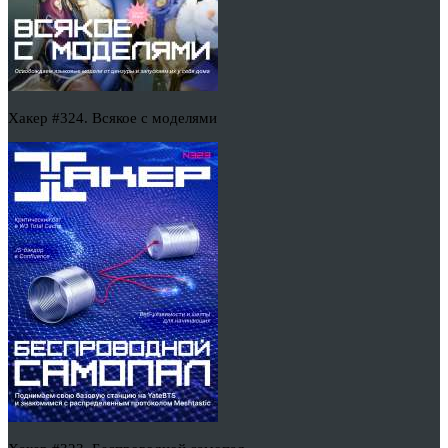
Хакер #324. Всякое с моделями