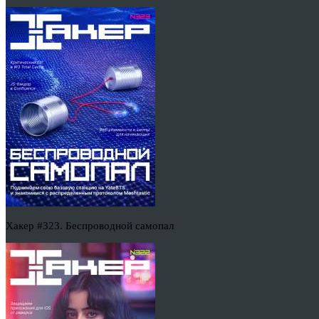
Хакер #323. Беспроводной самопал