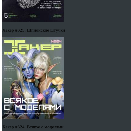
Хакер #325. Шпионские штучки
Хакер #324. Всякое с моделями