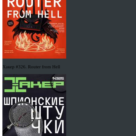
Хакер #326. Router from Hell