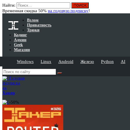
Найти:
Временная скидка 50%
на годовую подписку
!
Взлом
Приватность
Трюки
Кодинг
Админ
Geek
Магазин
Windows
Linux
Android
Железо
Python
AI
Годовая
подписка
на
Хакер
-50%