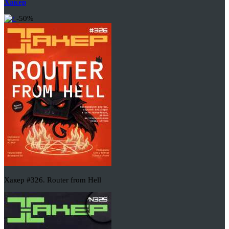
Хакер
-50%
Хакер #326. Router from Hell