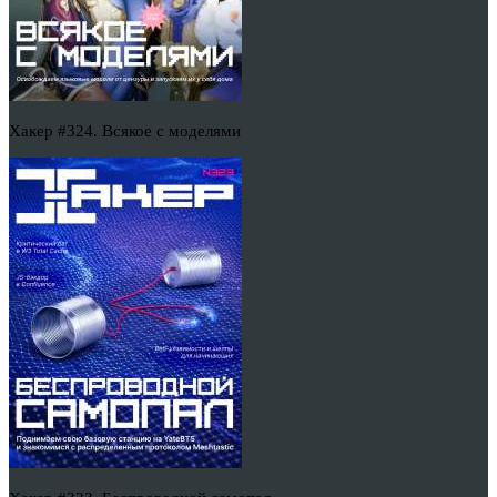
Хакер #324. Всякое с моделями