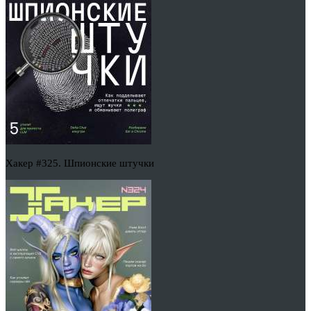
Хакер #325. Шпионские штучки