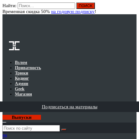
Найти:
Вход
Временная скидка 50%
на годовую подписку
!
Взлом
Приватность
Трюки
Кодинг
Админ
Geek
Магазин
Подписаться на материалы
Выпуски
Годовая
подписка
на