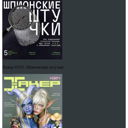
Хакер #325. Шпионские штучки