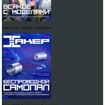
Хакер #324. Всякое с моделями