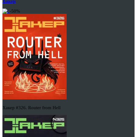
Хакер
-50%
Хакер #326. Router from Hell