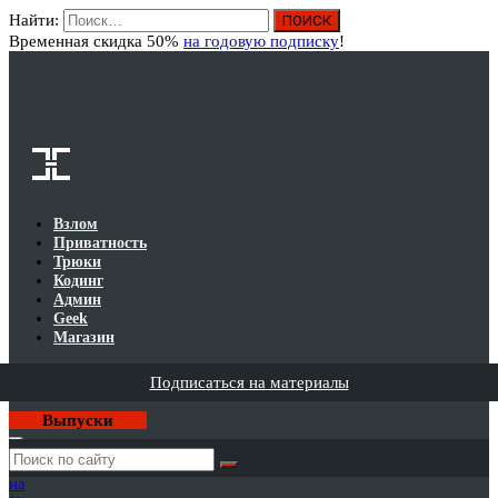
Найти:
Вход
Временная скидка 50%
на годовую подписку
!
Взлом
Приватность
Трюки
Кодинг
Админ
Geek
Магазин
Подписаться на материалы
Выпуски
Годовая
подписка
на