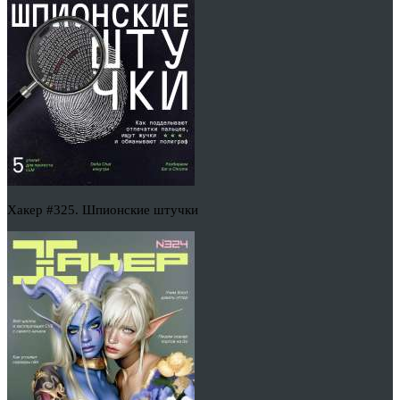
Хакер #325. Шпионские штучки