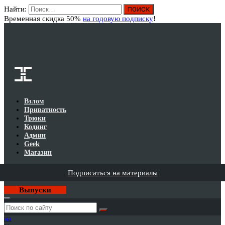
Найти:
Вход
Временная скидка 50%
на годовую подписку
!
Взлом
Приватность
Трюки
Кодинг
Админ
Geek
Магазин
Подписаться на материалы
Выпуски
Годовая
подписка
на