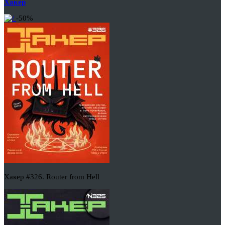
Хакер
-50%
Хакер #326. Router from Hell