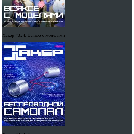
Хакер #324. Всякое с моделями