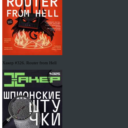
Хакер #326. Router from Hell