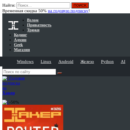
Найти:
Временная скидка 50%
на годовую подписку
!
Взлом
Приватность
Трюки
Кодинг
Админ
Geek
Магазин
Windows
Linux
Android
Железо
Python
AI
Годовая
подписка
на
Хакер
-50%