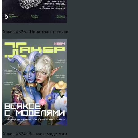
Хакер #325. Шпионские штучки
Хакер #324. Всякое с моделями