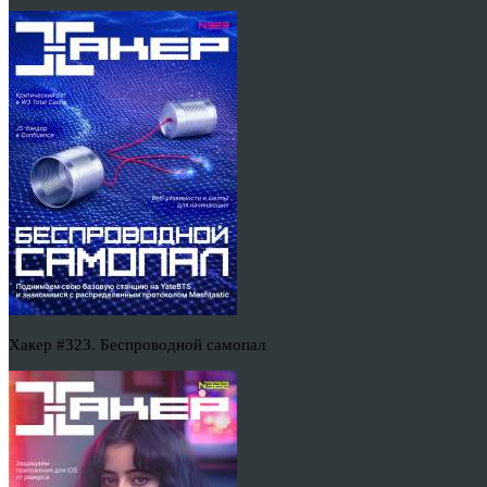
Хакер #323. Беспроводной самопал