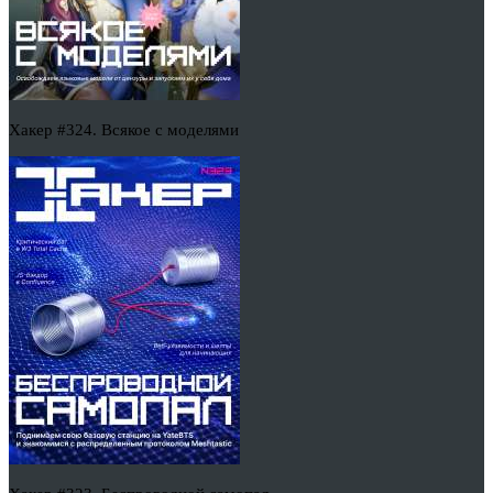
Хакер #324. Всякое с моделями