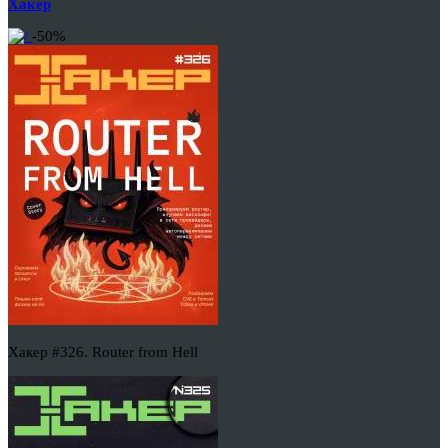
Хакер
-50%
Хакер #326. Router from Hell