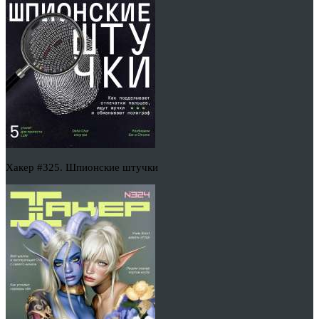
Хакер #325. Шпионские штучки