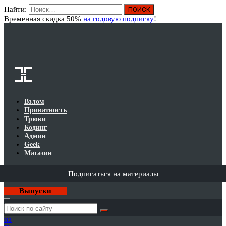
Найти:
Вход
Временная скидка 50%
на годовую подписку
!
Взлом
Приватность
Трюки
Кодинг
Админ
Geek
Магазин
Подписаться на материалы
Выпуски
Годовая
подписка
на