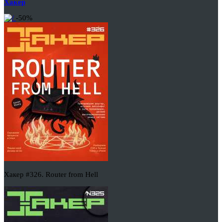
Хакер
-50%
Хакер #326. Router from Hell