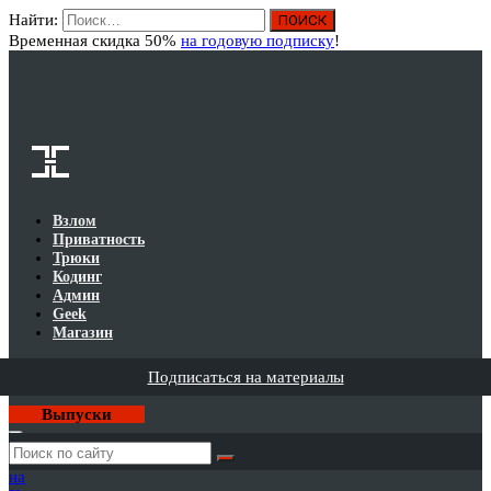
Найти:
Вход
Временная скидка 50%
на годовую подписку
!
Взлом
Приватность
Трюки
Кодинг
Админ
Geek
Магазин
Подписаться на материалы
Выпуски
Годовая
подписка
на