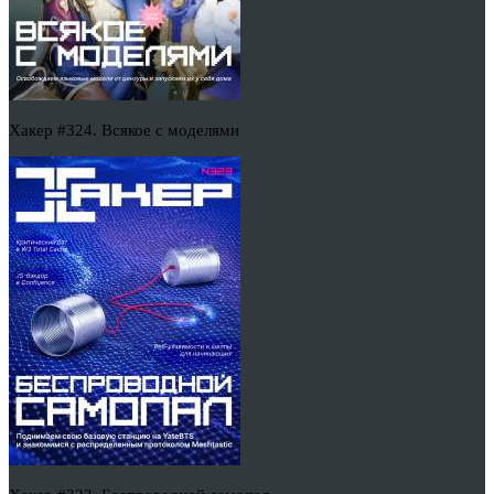
Хакер #324. Всякое с моделями