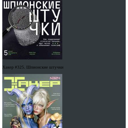
Хакер #325. Шпионские штучки