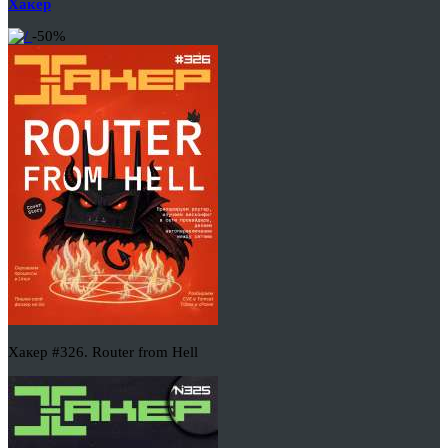
Хакер
-50%
Хакер #326. Router from Hell