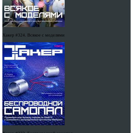
Хакер #324. Всякое с моделями