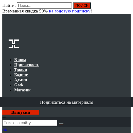
Найти:
Вход
Временная скидка 50%
на годовую подписку
!
Взлом
Приватность
Трюки
Кодинг
Админ
Geek
Магазин
Подписаться на материалы
Выпуски
Годовая
подписка
на