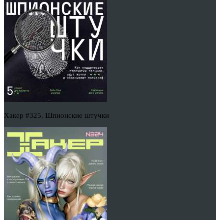
Хакер #325. Шпионские штучки