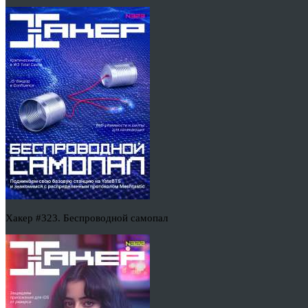
Хакер #323. Беспроводной самопал