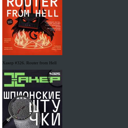
Хакер #326. Router from Hell