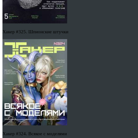
Хакер #325. Шпионские штучки
Хакер #324. Всякое с моделями