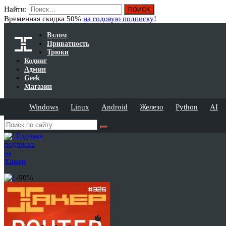
Найти:
Временная скидка 50%
на годовую подписку
!
Взлом
Приватность
Трюки
Кодинг
Админ
Geek
Магазин
Windows
Linux
Android
Железо
Python
AI
Годовая
подписка
на
Хакер
-50%