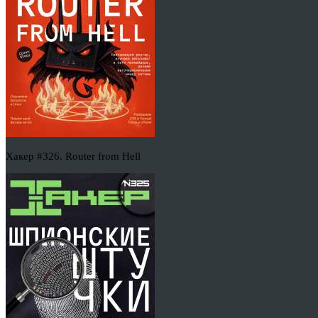
Хакер #326. Router from Hell