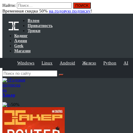
Найти:
Временная скидка 50%
на годовую подписку
!
Взлом
Приватность
Трюки
Кодинг
Админ
Geek
Магазин
Windows
Linux
Android
Железо
Python
AI
Годовая
подписка
на
Хакер
-50%