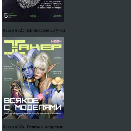
Хакер #325. Шпионские штучки
Хакер #324. Всякое с моделями