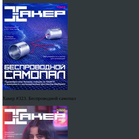
Хакер #323. Беспроводной самопал