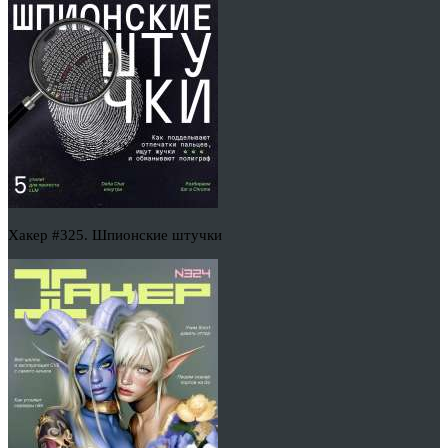
Хакер #325. Шпионские штучки