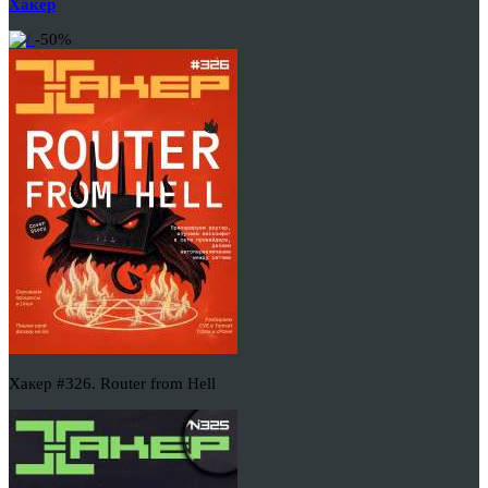
Хакер
-50%
Хакер #326. Router from Hell