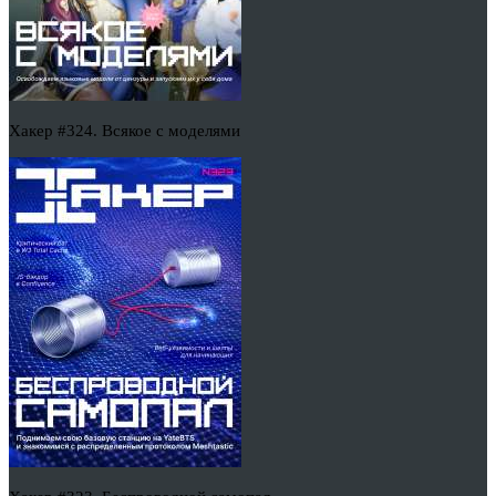
Хакер #324. Всякое с моделями