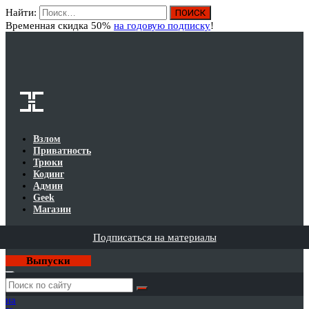
Найти:
Вход
Временная скидка 50%
на годовую подписку
!
Взлом
Приватность
Трюки
Кодинг
Админ
Geek
Магазин
Подписаться на материалы
Выпуски
Годовая
подписка
на