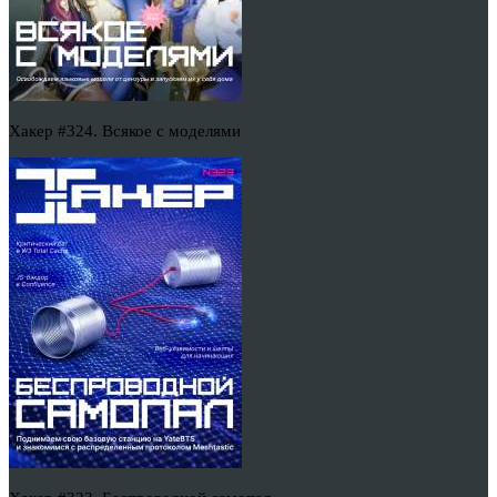
Хакер #324. Всякое с моделями