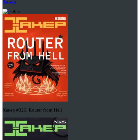
Хакер
-50%
Хакер #326. Router from Hell