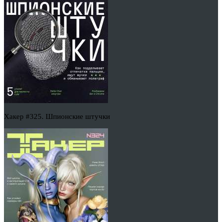
Хакер #325. Шпионские штучки