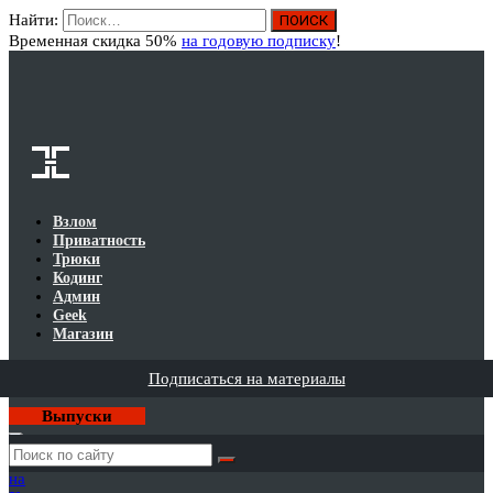
Найти:
Вход
Временная скидка 50%
на годовую подписку
!
Взлом
Приватность
Трюки
Кодинг
Админ
Geek
Магазин
Подписаться на материалы
Выпуски
Годовая
подписка
на