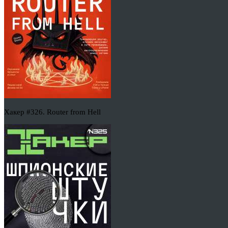
Хакер #326. Router from Hell