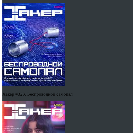
Хакер #323. Беспроводной самопал