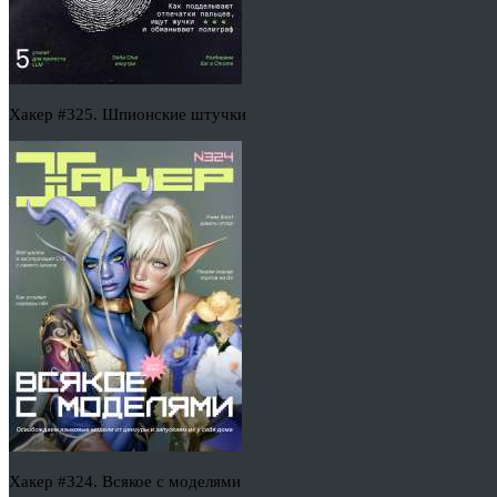
Хакер #325. Шпионские штучки
Хакер #324. Всякое с моделями