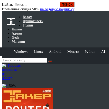
Найти:
Временная скидка 50%
на годовую подписку
!
Взлом
Приватность
Трюки
Кодинг
Админ
Geek
Магазин
Windows
Linux
Android
Железо
Python
AI
Годовая
подписка
на
Хакер
-50%