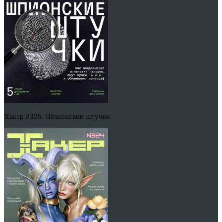
Хакер #325. Шпионские штучки