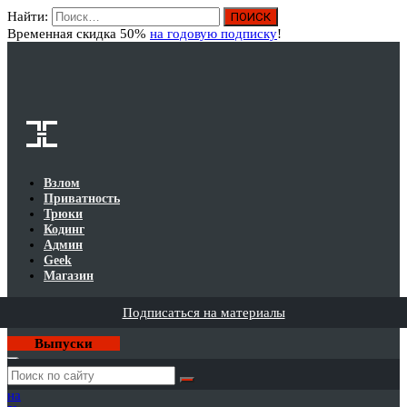
Найти:
Вход
Временная скидка 50%
на годовую подписку
!
Взлом
Приватность
Трюки
Кодинг
Админ
Geek
Магазин
Подписаться на материалы
Выпуски
Годовая
подписка
на