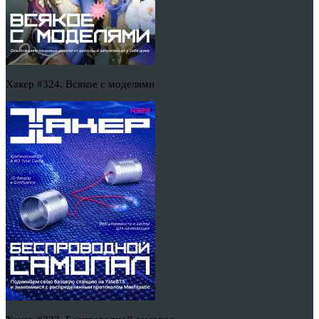
Хакер #324. Всякое с моделями