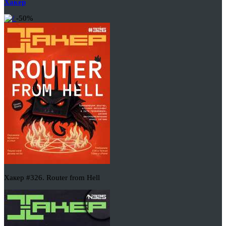
Хакер
-50%
Хакер #326. Router from Hell