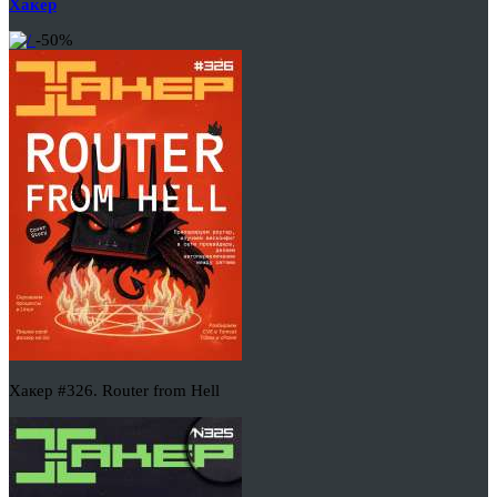
Хакер
-50%
Хакер #326. Router from Hell