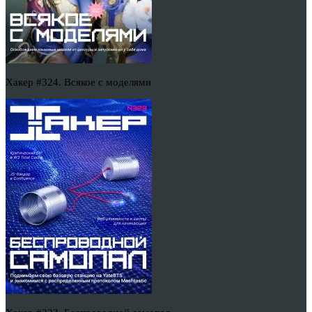
Хакер #324. Всякое с моделями