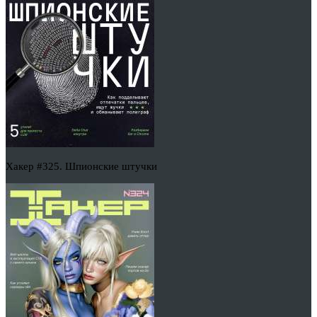
Хакер #325. Шпионские штучки