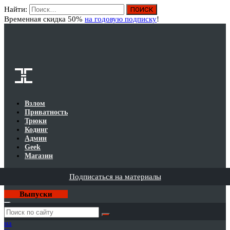
Найти:
Вход
Временная скидка 50%
на годовую подписку
!
Взлом
Приватность
Трюки
Кодинг
Админ
Geek
Магазин
Подписаться на материалы
Выпуски
Годовая
подписка
на