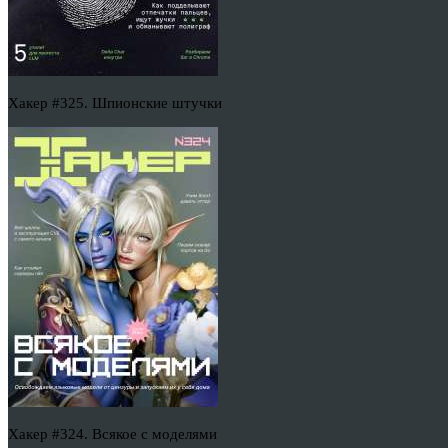
Хакер #325. Шпионские штучки
Хакер #324. Всякое с моделями