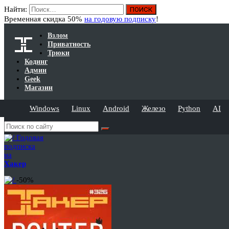
Найти:
Временная скидка 50%
на годовую подписку
!
Взлом
Приватность
Трюки
Кодинг
Админ
Geek
Магазин
Windows
Linux
Android
Железо
Python
AI
Годовая
подписка
на
Хакер
-50%