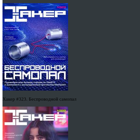
Хакер #323. Беспроводной самопал