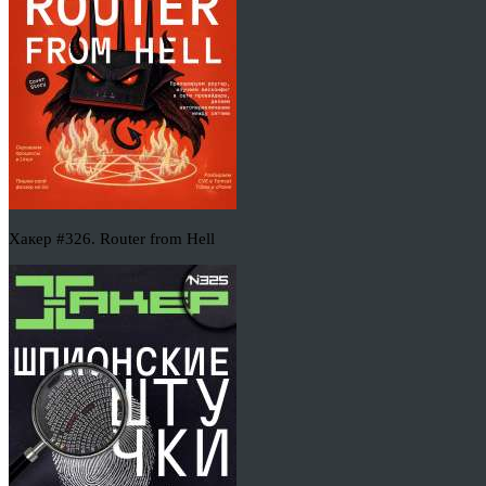
Хакер #326. Router from Hell