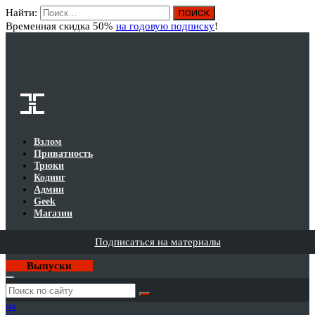
Найти:
Вход
Временная скидка 50%
на годовую подписку
!
Взлом
Приватность
Трюки
Кодинг
Админ
Geek
Магазин
Подписаться на материалы
Выпуски
Годовая
подписка
на