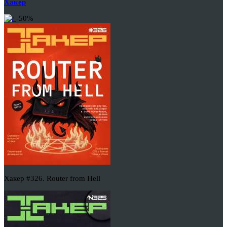
Хакер
-50%
Хакер #326. Router from Hell