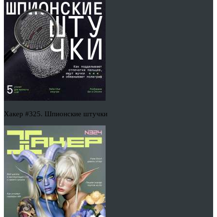
Хакер #325. Шпионские штучки