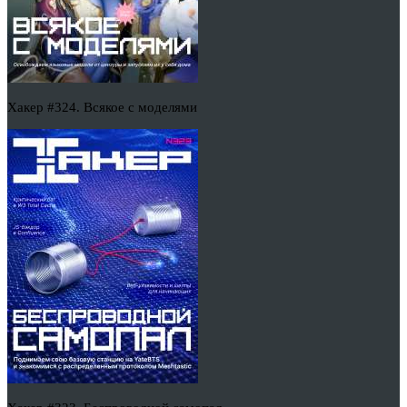
Хакер #324. Всякое с моделями