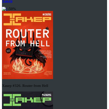
Хакер
-50%
Хакер #326. Router from Hell