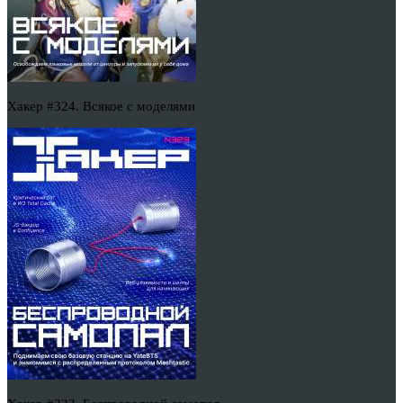
Хакер #324. Всякое с моделями