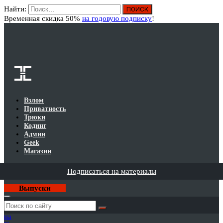
Найти:
Вход
Временная скидка 50%
на годовую подписку
!
Взлом
Приватность
Трюки
Кодинг
Админ
Geek
Магазин
Подписаться на материалы
Выпуски
Годовая
подписка
на