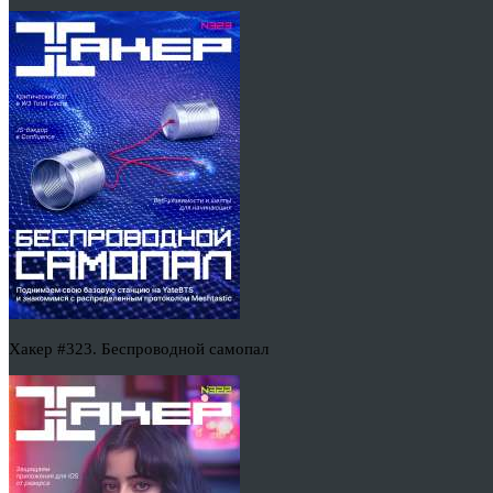
Хакер #323. Беспроводной самопал