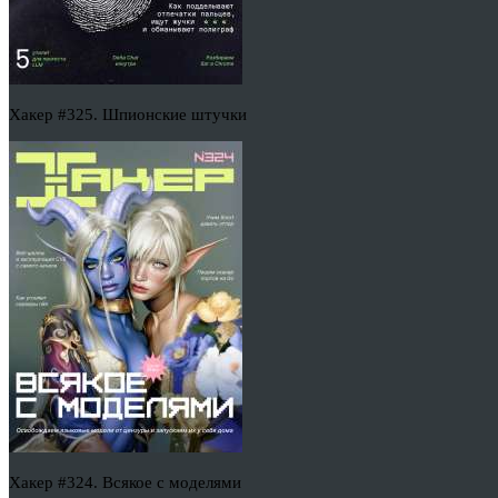
Хакер #325. Шпионские штучки
Хакер #324. Всякое с моделями