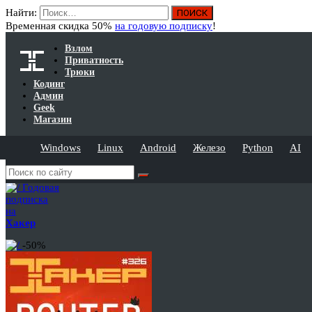
Найти:
Временная скидка 50%
на годовую подписку
!
Взлом
Приватность
Трюки
Кодинг
Админ
Geek
Магазин
Windows
Linux
Android
Железо
Python
AI
Годовая
подписка
на
Хакер
-50%