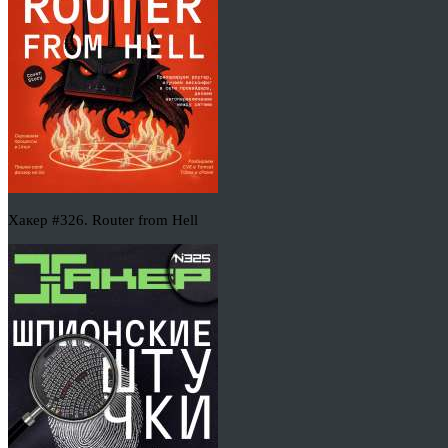
Хакер #326. Router from Hell