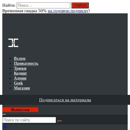
Найти:
Вход
Временная скидка 50%
на годовую подписку
!
Взлом
Приватность
Трюки
Кодинг
Админ
Geek
Магазин
Подписаться на материалы
Выпуски
Годовая
подписка
на