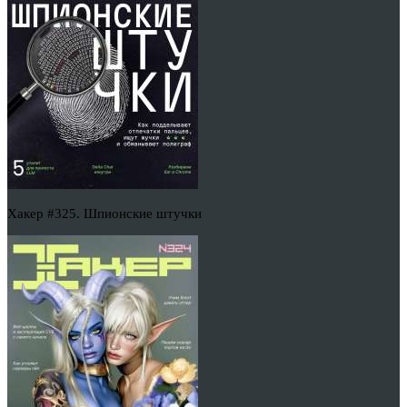
Хакер #325. Шпионские штучки