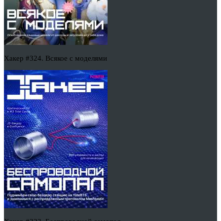
Хакер #324. Всякое с моделями