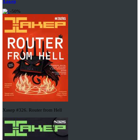
Хакер
-50%
Хакер #326. Router from Hell