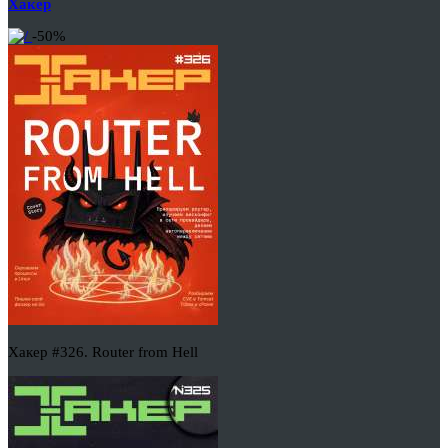
Хакер
-50%
Хакер #326. Router from Hell