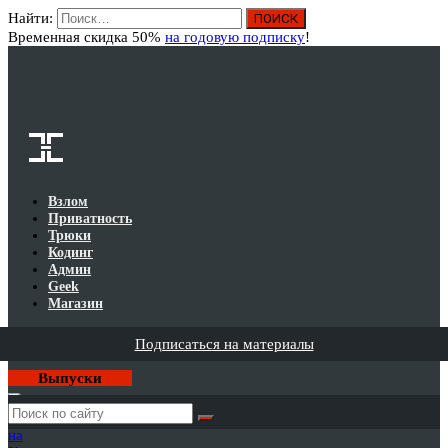
Найти:
Вход
Временная скидка 50%
на годовую подписку
!
Взлом
Приватность
Трюки
Кодинг
Админ
Geek
Магазин
Подписаться на материалы
Выпуски
Годовая
подписка
на