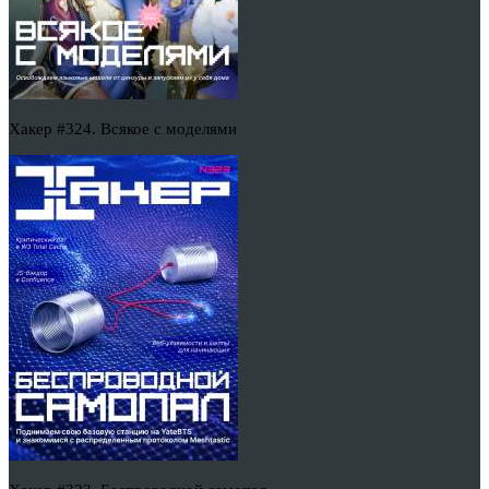
Хакер #324. Всякое с моделями