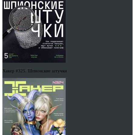
Хакер #325. Шпионские штучки